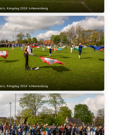
to's
,
Kringdag 2024 's-Heerenberg
to's
,
Kringdag 2024 's-Heerenberg