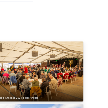
to's
,
Kringdag 2024 's-Heerenberg