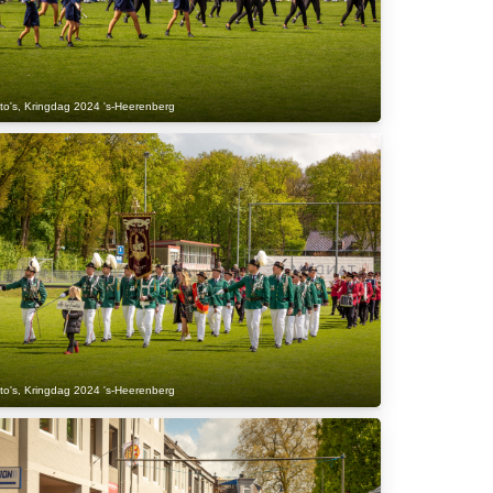
to's
,
Kringdag 2024 's-Heerenberg
to's
,
Kringdag 2024 's-Heerenberg