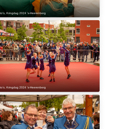
to's
,
Kringdag 2024 's-Heerenberg
to's
,
Kringdag 2024 's-Heerenberg