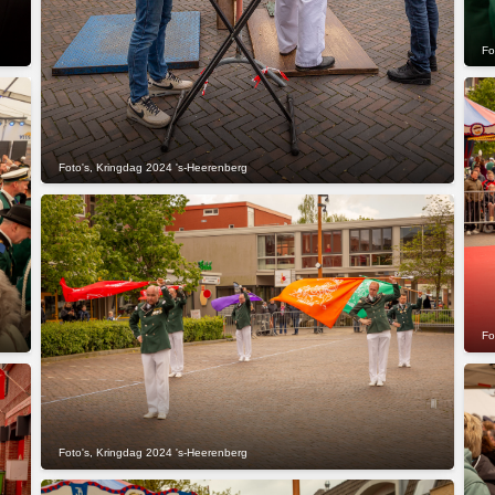
Fo
Foto's
,
Kringdag 2024 's-Heerenberg
Fo
Foto's
,
Kringdag 2024 's-Heerenberg