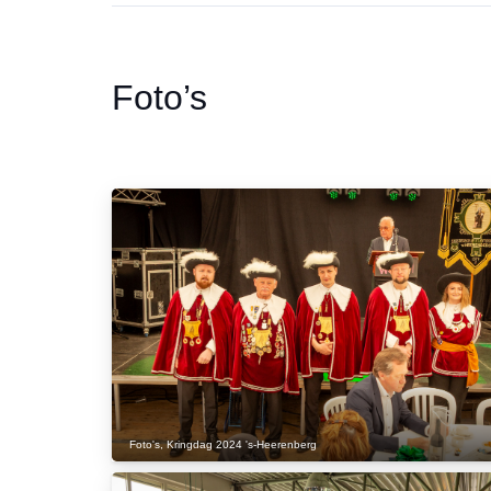
Foto’s
Foto's
,
Kringdag 2024 's-Heerenberg