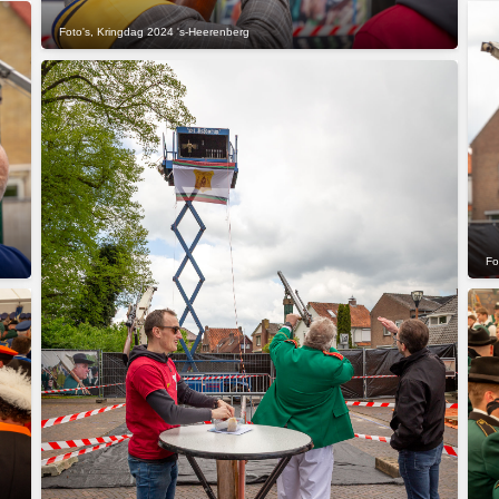
Foto's
,
Kringdag 2024 's-Heerenberg
Fo