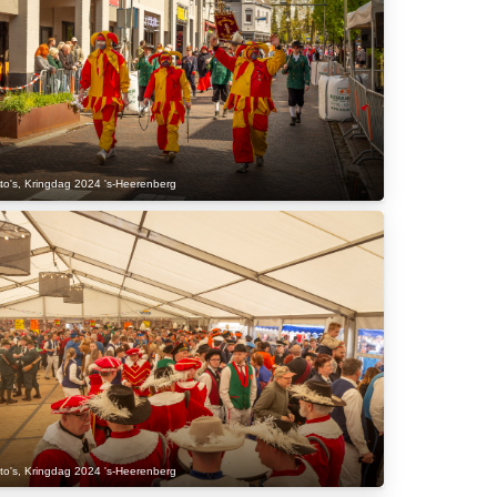
to's
,
Kringdag 2024 's-Heerenberg
to's
,
Kringdag 2024 's-Heerenberg