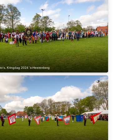
to's
,
Kringdag 2024 's-Heerenberg