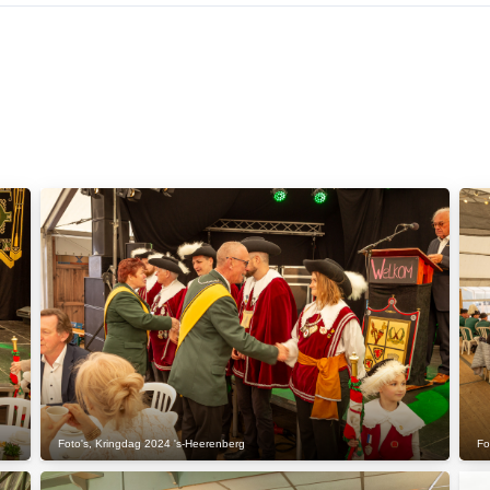
Foto's
,
Kringdag 2024 's-Heerenberg
Fo