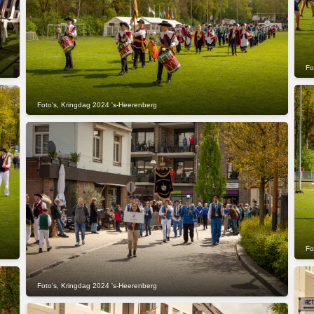
Fo
Foto's
,
Kringdag 2024 's-Heerenberg
Fo
Foto's
,
Kringdag 2024 's-Heerenberg