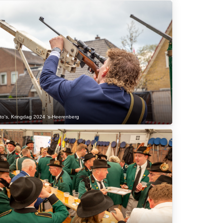
to's
,
Kringdag 2024 's-Heerenberg