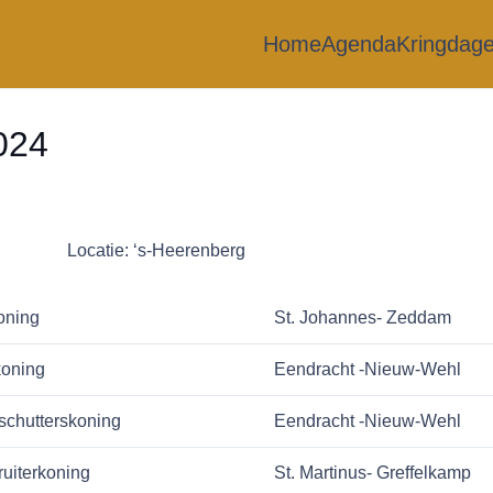
Home
Agenda
Kringdag
024
s-Heerenberg
oning
St. Johannes- Zeddam
koning
Eendracht -Nieuw-Wehl
schutterskoning
Eendracht -Nieuw-Wehl
ruiterkoning
St. Martinus- Greffelkamp